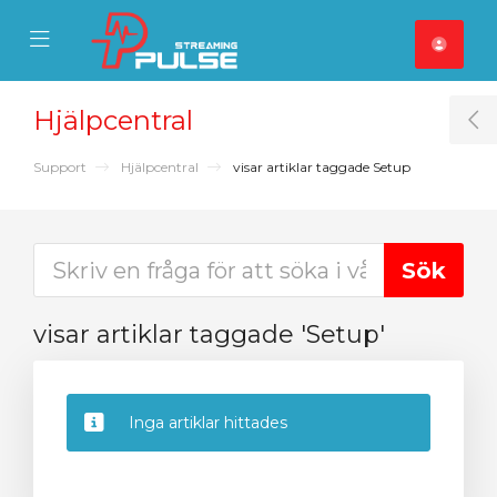
se Mobile Menu
Mobile Menu
Hjälpcentral
T
Support
Hjälpcentral
visar artiklar taggade Setup
visar artiklar taggade 'Setup'
Inga artiklar hittades