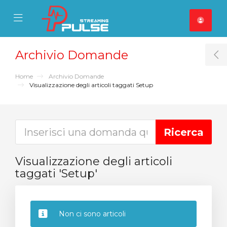
se Mobile Menu
Mobile Menu
Archivio Domande
T
Home
Archivio Domande
Visualizzazione degli articoli taggati Setup
Visualizzazione degli articoli
taggati 'Setup'
Non ci sono articoli