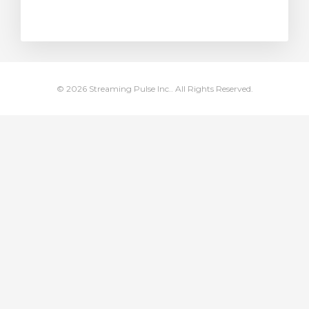
za Carrello
© 2026 Streaming Pulse Inc.. All Rights Reserved.