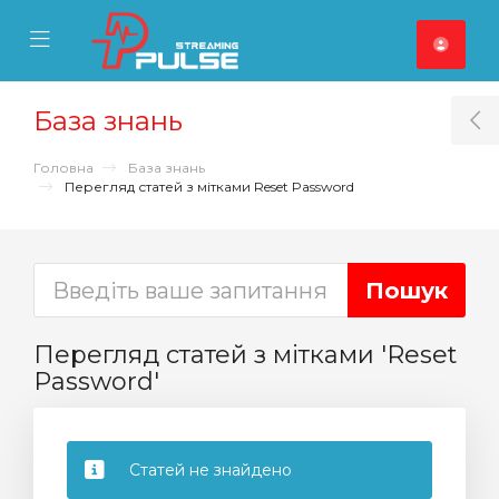
se Mobile Menu
Mobile Menu
База знань
T
Головна
База знань
Перегляд статей з мітками Reset Password
Перегляд статей з мітками 'Reset
Password'
Статей не знайдено