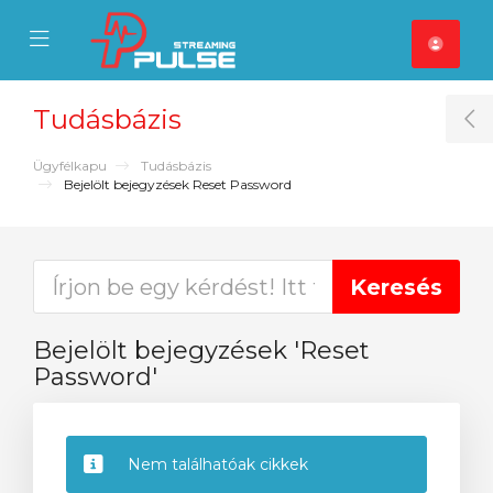
se Mobile Menu
Mobile Menu
Tudásbázis
T
Ügyfélkapu
Tudásbázis
Bejelölt bejegyzések Reset Password
Bejelölt bejegyzések 'Reset
Password'
Nem találhatóak cikkek