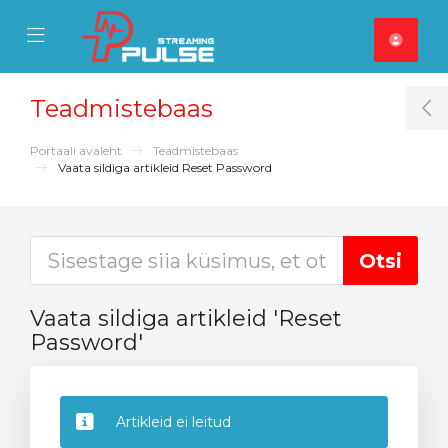
se Mobile Menu
Mobile Menu
Teadmistebaas
T
Portaali avaleht
Teadmistebaas
Vaata sildiga artikleid Reset Password
Vaata sildiga artikleid 'Reset
Password'
Artikleid ei leitud