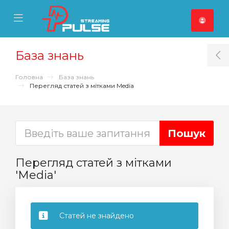
se Mobile Menu
Mobile Menu
База знань
T
Головна
База знань
Перегляд статей з мітками Media
Перегляд статей з мітками
'Media'
Статей не знайдено