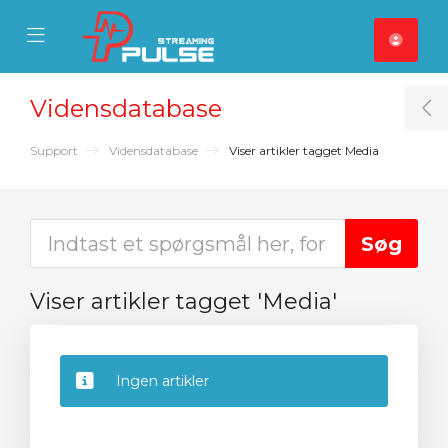
se Mobile Menu
Mobile Menu
Vidensdatabase
T
Support
Vidensdatabase
Viser artikler tagget Media
Viser artikler tagget 'Media'
Ingen artikler