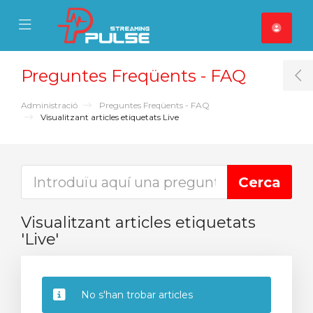
se Mobile Menu
Mobile Menu
Preguntes Freqüents - FAQ
T
Administració
Preguntes Freqüents - FAQ
Visualitzant articles etiquetats Live
Visualitzant articles etiquetats
'Live'
No s'han trobar articles