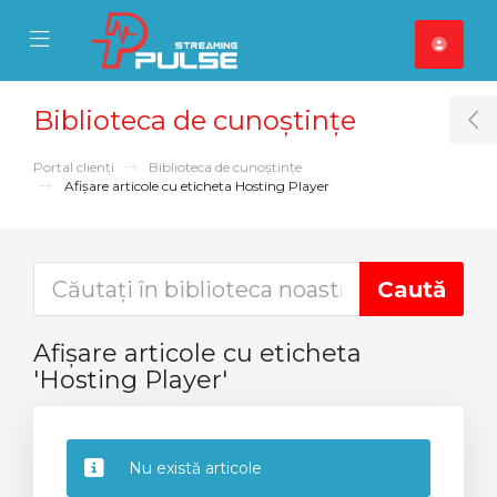
se Mobile Menu
Mobile Menu
Biblioteca de cunoștințe
T
Portal clienți
Biblioteca de cunoștințe
Afișare articole cu eticheta Hosting Player
Afișare articole cu eticheta
'Hosting Player'
Nu există articole