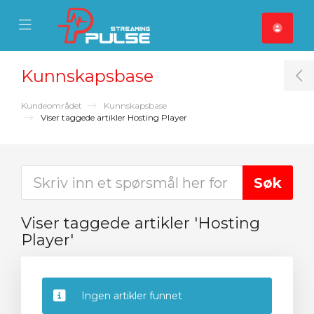
se Mobile Menu
Mobile Menu
Kunnskapsbase
T
Kundeområdet
Kunnskapsbase
Viser taggede artikler Hosting Player
Viser taggede artikler 'Hosting
Player'
Ingen artikler funnet