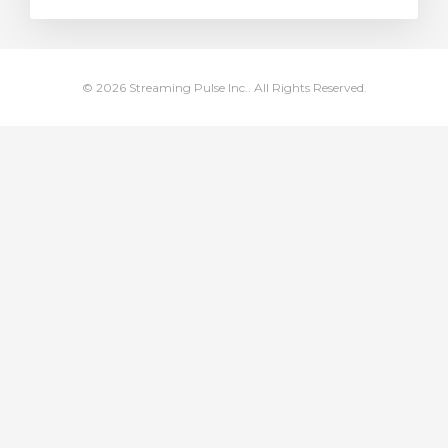
車
© 2026 Streaming Pulse Inc.. All Rights Reserved.