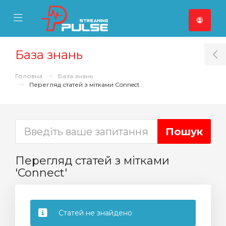
se Mobile Menu
Mobile Menu
База знань
T
Головна
База знань
Перегляд статей з мітками Connect
Перегляд статей з мітками
'Connect'
Статей не знайдено