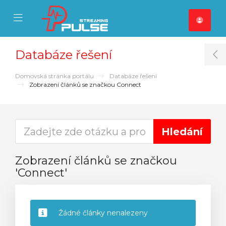
se Mobile Menu
Mobile Menu
Databáze řešení
T
Domovská stránka portálu
Databáze řešení
Zobrazení článků se značkou Connect
Zobrazení článků se značkou
'Connect'
Žádné články nenalezeny