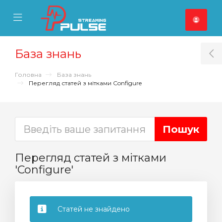
se Mobile Menu
Mobile Menu
База знань
T
Головна
База знань
Перегляд статей з мітками Configure
Перегляд статей з мітками
'Configure'
Статей не знайдено