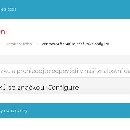
N 6, 2026
ní
Databáze řešení
Zobrazení článků se značkou Configure
ků se značkou 'Configure'
ky nenalezeny