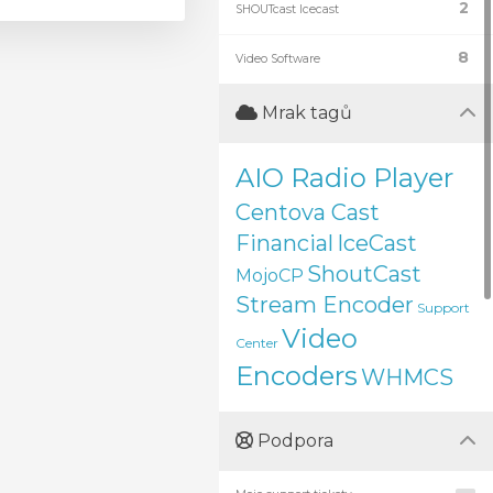
2
SHOUTcast Icecast
8
Video Software
Mrak tagů
AIO Radio Player
Centova Cast
Financial
IceCast
ShoutCast
MojoCP
Stream Encoder
Support
Video
Center
Encoders
WHMCS
Podpora