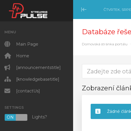
ČTVRTEK, SRPE
Minimize Menu
Databáze řeše
MENU
Main Page
Domovská stránka portálu
Home
[announcementstitle]
[knowledgebasetitle]
Zobrazení člán
[contactUs]
SETTINGS
Žádné člán
Lights?
ON
OFF