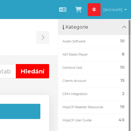
[account]
Čeština
Zobrazit košík
Kategorie
Toggle Sidebar
10
Audio Software
8
AIO Radio Player
10
Centova Cast
15
Clients Account
2
CRM Integration
19
MojoCP Reseller Resources
40
MojoCP User Guide