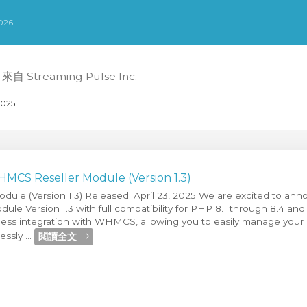
026
 Streaming Pulse Inc.
025
MCS Reseller Module (Version 1.3)
le (Version 1.3) Released: April 23, 2025 We are excited to ann
le Version 1.3 with full compatibility for PHP 8.1 through 8.4 and
ess integration with WHMCS, allowing you to easily manage your r
閱讀全文
ssly ...