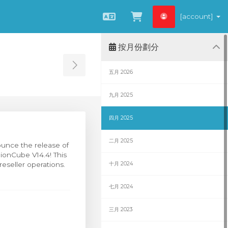
[account]
中文
查看購物車
按月份劃分
Toggle Sidebar
五月 2026
九月 2025
四月 2025
二月 2025
ounce the release of
 ionCube V14.4! This
eseller operations.
十月 2024
七月 2024
三月 2023