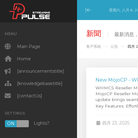
星期六, 八月 8, 2
Minimize Menu
新聞
MENU
最新消息，來自
Main Page
客戶系統
公告
四月 2
Home
[announcementstitle]
New MojoCP - WH
[knowledgebasetitle]
WHMCS Reseller Modu
MojoCP Reseller Modu
[contactUs]
update brings seaml
Key Features: Effortle
SETTINGS
四月 23, 2025
Lights?
ON
OFF