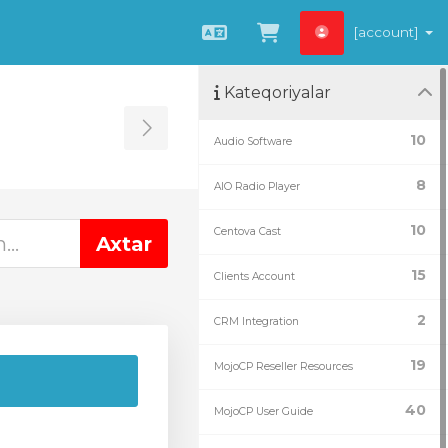
[account]
Azerbaijani
Səbətə bax
Kateqoriyalar
Toggle Sidebar
10
Audio Software
8
AIO Radio Player
10
Centova Cast
15
Clients Account
2
CRM Integration
19
MojoCP Reseller Resources
40
MojoCP User Guide