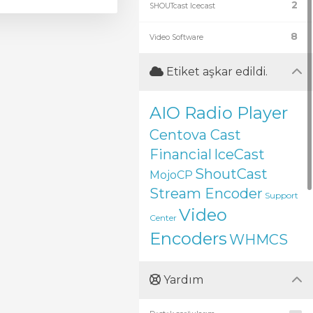
2
SHOUTcast Icecast
8
Video Software
Etiket aşkar edildi.
AIO Radio Player
Centova Cast
Financial
IceCast
ShoutCast
MojoCP
Stream Encoder
Support
Video
Center
Encoders
WHMCS
Yardım