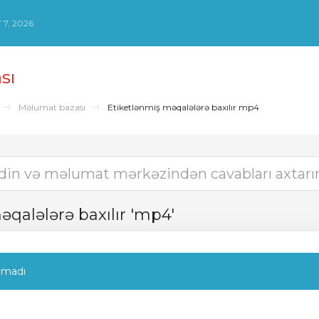
7, 2026
sı
Məlumat bazası
Etiketlənmiş məqalələrə baxılır mp4
qalələrə baxılır 'mp4'
lmadı