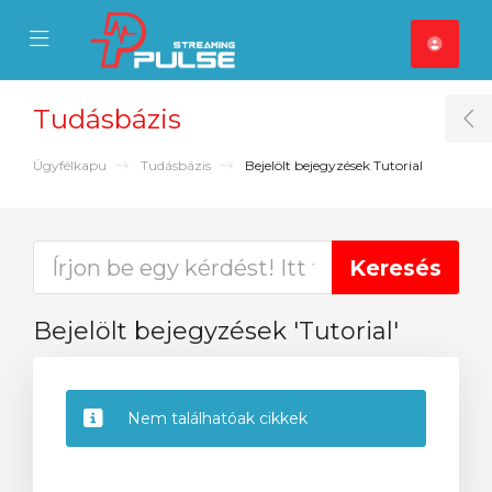
se Mobile Menu
Mobile Menu
Tudásbázis
T
Ügyfélkapu
Tudásbázis
Bejelölt bejegyzések Tutorial
Bejelölt bejegyzések 'Tutorial'
Nem találhatóak cikkek