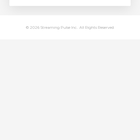
車
© 2026 Streaming Pulse Inc.. All Rights Reserved.