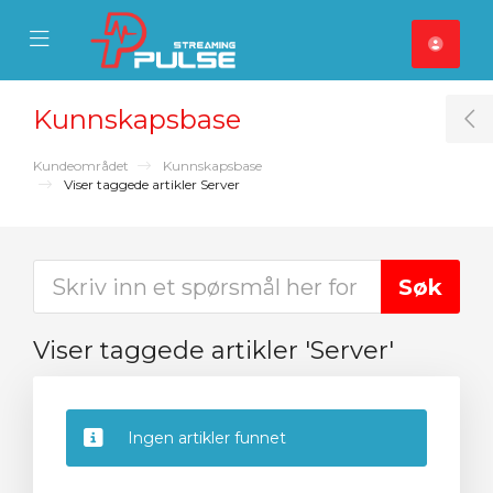
se Mobile Menu
Mobile Menu
Kunnskapsbase
T
Kundeområdet
Kunnskapsbase
Viser taggede artikler Server
Viser taggede artikler 'Server'
Ingen artikler funnet