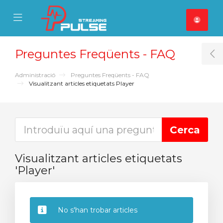
se Mobile Menu
Mobile Menu
Preguntes Freqüents - FAQ
T
Administració
Preguntes Freqüents - FAQ
Visualitzant articles etiquetats Player
Visualitzant articles etiquetats
'Player'
No s'han trobar articles