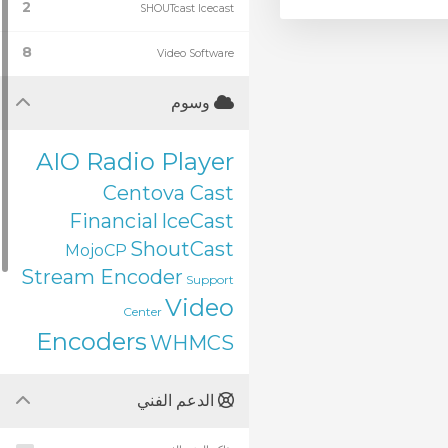
2
SHOUTcast Icecast
8
Video Software
وسوم
AIO Radio Player
Centova Cast
Financial
IceCast
ShoutCast
MojoCP
Stream Encoder
Support
Video
Center
Encoders
WHMCS
الدعم الفني