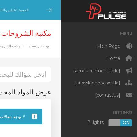
الجمعة, اغطس/الثامن 7, 
Minimize Menu
مكتبة الشروحات
MENU
Main Page
البوابة الرئيسية
مكتبة الشروح
Home
[announcementstitle]
[knowledgebasetitle]
عرض المواد الم 'Player'
[contactUs]
SETTINGS
لا توجد مقالات
Lights?
OFF
ON