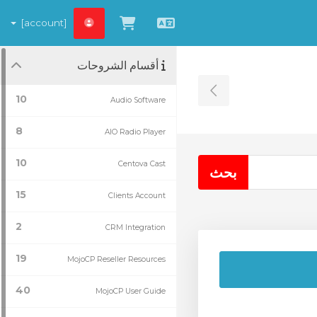
[account]
العربية
شاهد العربة
أقسام الشروحات
Toggle Sidebar
10
Audio Software
8
AIO Radio Player
10
Centova Cast
15
Clients Account
2
CRM Integration
19
MojoCP Reseller Resources
40
MojoCP User Guide