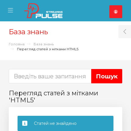
se Mobile Menu
Mobile Menu
База знань
T
Головна
База знань
Перегляд статей з мітками HTML5
Перегляд статей з мітками
'HTML5'
Статей не знайдено