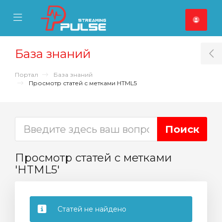
se Mobile Menu
Mobile Menu
База знаний
T
Портал
База знаний
Просмотр статей с метками HTML5
Просмотр статей с метками
'HTML5'
Статей не найдено