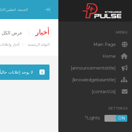
الجمعة, اغطس/الثامن 7, 
Minimize Menu
أخبار
MENU
عرض  Streaming Pulse Inc.
Main Page
البوابة الرئيسية
أخبار وإعلانات
Home
[announcementstitle]
لا يوجد إعلانات حالياً
[knowledgebasetitle]
[contactUs]
SETTINGS
Lights?
OFF
ON