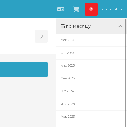
[account]
Русский
Просмотр корз
по месяцу
Toggle Sidebar
Май 2026
Сен 2025
Апр 2025
Фев 2025
Окт 2024
Июл 2024
Мар 2023