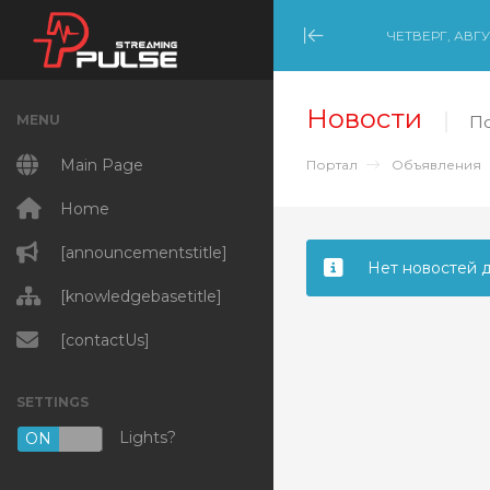
ЧЕТВЕРГ, АВГУ
Minimize Menu
Новости
MENU
По
Main Page
Портал
Объявления
Home
[announcementstitle]
Нет новостей д
[knowledgebasetitle]
[contactUs]
SETTINGS
Lights?
ON
OFF