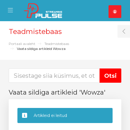
se Mobile Menu
Mobile Menu
Teadmistebaas
T
Portaali avaleht
Teadmistebaas
Vaata sildiga artikleid Wowza
Vaata sildiga artikleid 'Wowza'
Artikleid ei leitud