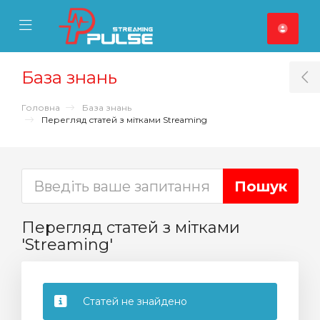
se Mobile Menu
Mobile Menu
База знань
T
Головна
База знань
Перегляд статей з мітками Streaming
Перегляд статей з мітками
'Streaming'
Статей не знайдено