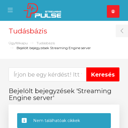
se Mobile Menu
Mobile Menu
Tudásbázis
T
Ügyfélkapu
Tudásbázis
Bejelölt bejegyzések Streaming Engine server
Bejelölt bejegyzések 'Streaming
Engine server'
Nem találhatóak cikkek