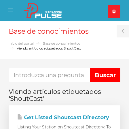
se Mobile Menu
Mobile Menu
Base de conocimientos
T
Inicio del portal
Base de conocimientos
Viendo artículos etiquetados ShoutCast
Viendo artículos etiquetados
'ShoutCast'
Get Listed Shoutcast Directory
Listing Your Station on Shoutcast Directory: To