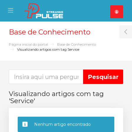
se Mobile Menu
Mobile Menu
Base de Conhecimento
T
Página inicial do portal
Base de Conhecimento
Visualizando artigos com tag Service
Visualizando artigos com tag
'Service'
Nenhum artigo encontrado