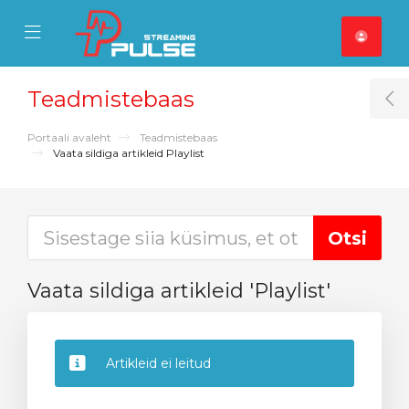
se Mobile Menu
Mobile Menu
Teadmistebaas
T
Portaali avaleht
Teadmistebaas
Vaata sildiga artikleid Playlist
Vaata sildiga artikleid 'Playlist'
Artikleid ei leitud