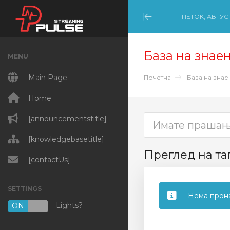
ПЕТОК, АВГУСТ
Minimize Menu
База на знае
MENU
Main Page
Почетна
База на зна
Home
[announcementstitle]
[knowledgebasetitle]
Преглед на таг
[contactUs]
SETTINGS
Нема прона
Lights?
ON
OFF