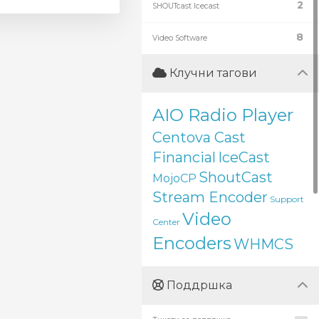
2
SHOUTcast Icecast
8
Video Software
Клучни тагови
AIO Radio Player
Centova Cast
Financial
IceCast
ShoutCast
MojoCP
Stream Encoder
Support
Video
Center
Encoders
WHMCS
Поддршка