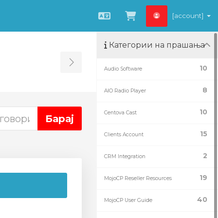
[account]
Macedonian
Потрошувачка 
Категории на прашања
Toggle Sidebar
10
Audio Software
8
AIO Radio Player
10
Centova Cast
15
Clients Account
2
CRM Integration
19
MojoCP Reseller Resources
40
MojoCP User Guide