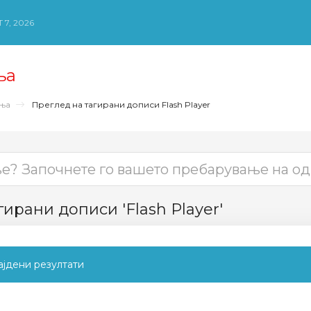
 7, 2026
ња
ења
Преглед на тагирани дописи Flash Player
ирани дописи 'Flash Player'
јдени резултати