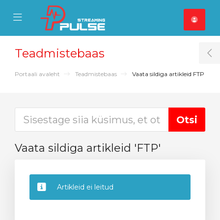
se Mobile Menu
Mobile Menu
Teadmistebaas
T
Portaali avaleht
Teadmistebaas
Vaata sildiga artikleid FTP
Vaata sildiga artikleid 'FTP'
Artikleid ei leitud