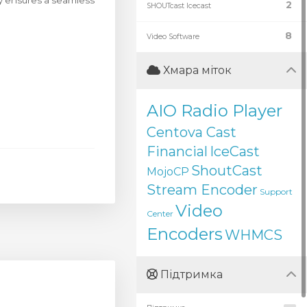
ty ensures a seamless
2
SHOUTcast Icecast
8
Video Software
Хмара міток
AIO Radio Player
Centova Cast
Financial
IceCast
ShoutCast
MojoCP
Stream Encoder
Support
Video
Center
Encoders
WHMCS
Підтримка