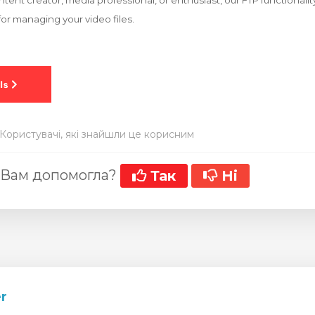
tent creator, media professional, or enthusiast, our FTP functionali
or managing your video files.
 Користувачі, які знайшли це корисним
 Вам допомогла?
Так
Ні
r