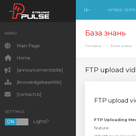
ЧЕТВЕР, СЕРПН
Minimize Menu
База знань
MENU
Main Page
Головна
База знань
Home
FTP upload vid
[announcementstitle]
[knowledgebasetitle]
[contactUs]
FTP upload v
SETTINGS
FTP Uploading Me
Lights?
ON
OFF
feature.