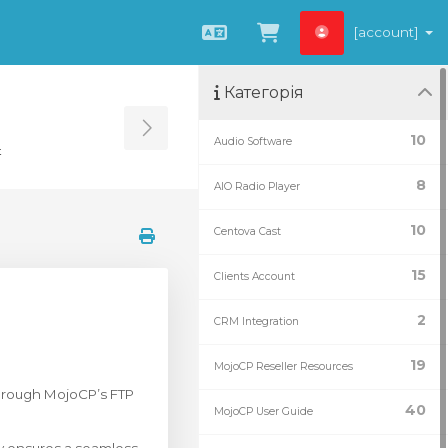
[account]
Українська
Переглянути к
Категорія
Toggle Sidebar
10
Audio Software
t
8
AIO Radio Player
10
Centova Cast
15
Clients Account
2
CRM Integration
19
MojoCP Reseller Resources
through MojoCP’s FTP
40
MojoCP User Guide