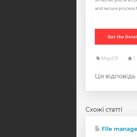
Whether you’re a con
and secure process f
MojoCP
1
Ця відповідь
Схожі статті
File manage