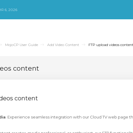
Я 6, 2026
MojoCP User Guide
Add Video Content
FTP upload videos conten
eos content
ideos content
dia
: Experience seamless integration with our Cloud TV web page 