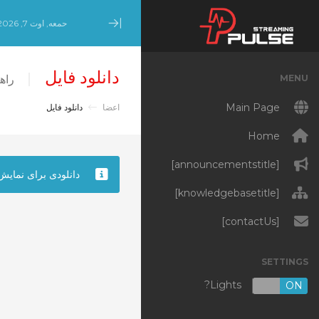
حمعه, اوت 7, 2026
Minimize Menu
دانلود فایل
MENU
راهن
Main Page
اعضا
دانلود فایل
Home
[announcementstitle]
دانلودی برای نما.
[knowledgebasetitle]
[contactUs]
SETTINGS
Lights?
OFF
ON